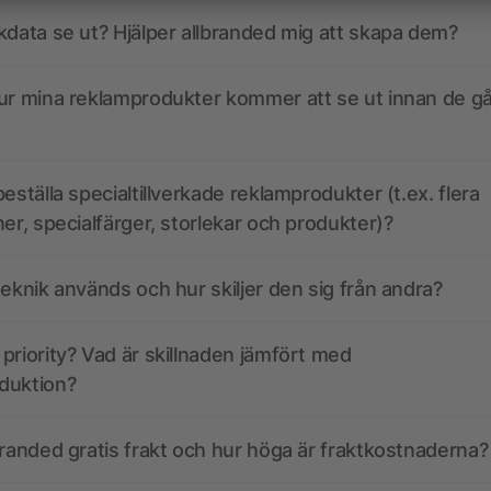
kdata se ut? Hjälper allbranded mig att skapa dem?
ur mina reklamprodukter kommer att se ut innan de går
eställa specialtillverkade reklamprodukter (t.ex. flera
ner, specialfärger, storlekar och produkter)?
teknik används och hur skiljer den sig från andra?
priority? Vad är skillnaden jämfört med
duktion?
branded gratis frakt och hur höga är fraktkostnaderna?