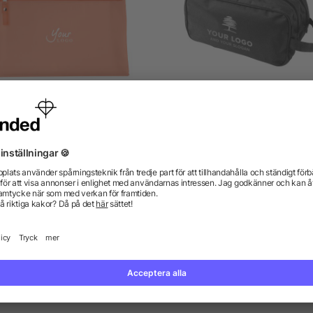
Necessär i frostad plast
Necessär i polyester (60
från 7,25 kr
från 21,76 kr
gor? Vi har svaren.