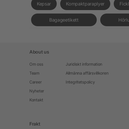
Kepsar
Kompaktparaplyer
Fick
Bagageetikett
Hörl
About us
Om oss
Juridiskt information
Team
Allmänna affärsvillkoren
Career
Integritetspolicy
Nyheter
Kontakt
Frakt