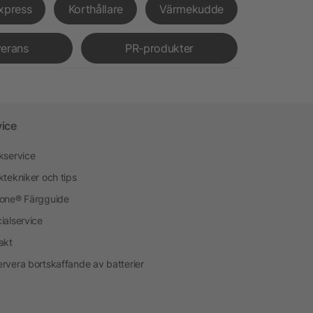
xpress
Korthållare
Värmekudde
verans
PR-produkter
vice
kservice
ktekniker och tips
one® Färgguide
ialservice
akt
rvera bortskaffande av batterier