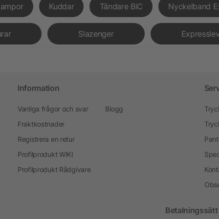
lampor
Kuddar
Tändare BiC
Nyckelband E
urar
Slazenger
Expressle
Information
Ser
Vanliga frågor och svar
Blogg
Tryc
Fraktkostnader
Tryc
Registrera en retur
Pant
Profilprodukt WIKI
Spec
Profilprodukt Rådgivare
Kont
Obse
Betalningssätt