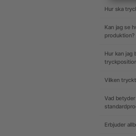
Hur ska tryc
Kan jag se h
produktion?
Hur kan jag b
tryckpositio
Vilken tryck
Vad betyder 
standardpro
Erbjuder all