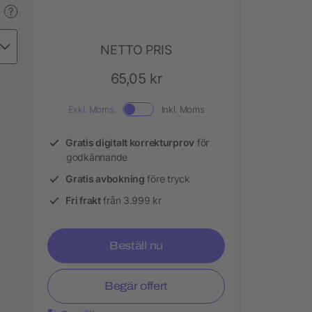
?
NETTO PRIS
65,05 kr
Exkl. Moms.
Inkl. Moms
Gratis digitalt korrekturprov
för
godkännande
Gratis avbokning
före tryck
Fri frakt
från 3.999 kr
Beställ nu
Begär offert