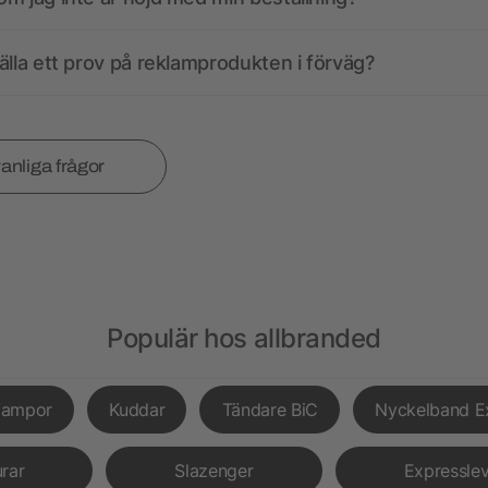
älla ett prov på reklamprodukten i förväg?
vanliga frågor
Populär hos allbranded
lampor
Kuddar
Tändare BiC
Nyckelband E
urar
Slazenger
Expressle