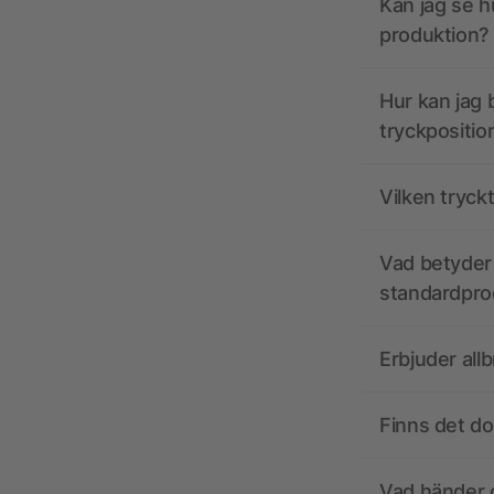
Kan jag se h
produktion?
Hur kan jag b
tryckpositio
Vilken tryck
Vad betyder 
standardpro
Erbjuder all
Finns det d
Vad händer o