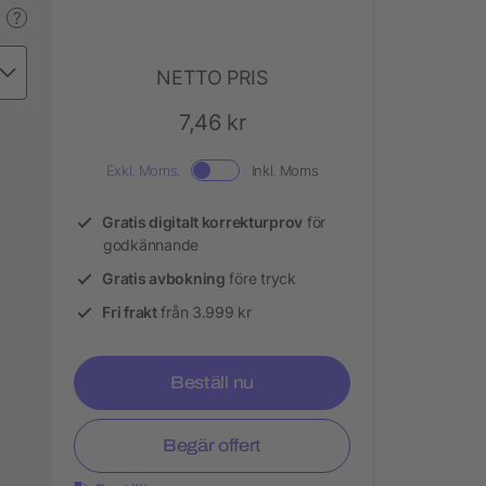
?
NETTO PRIS
7,46 kr
Exkl. Moms.
Inkl. Moms
Gratis digitalt korrekturprov
för
godkännande
Gratis avbokning
före tryck
Fri frakt
från 3.999 kr
Beställ nu
Begär offert