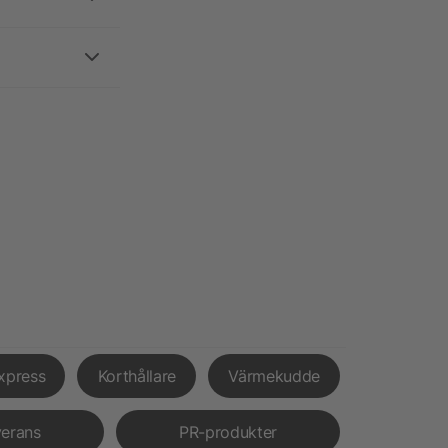
xpress
Korthållare
Värmekudde
verans
PR-produkter