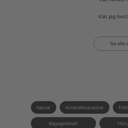
Kan jag best
Se alla 
Kepsar
Kompaktparaplyer
Fick
Bagageetikett
Hörl