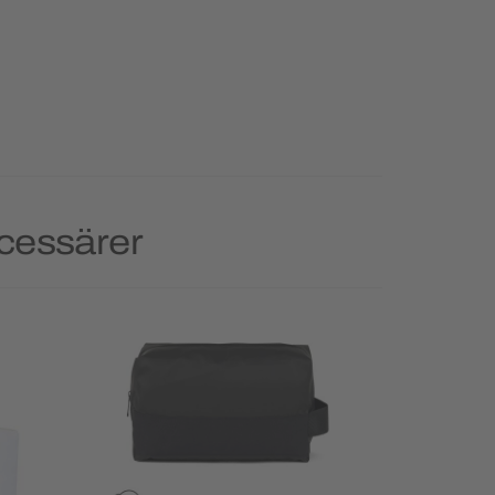
ecessärer
Priority