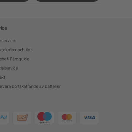
vice
kservice
ktekniker och tips
one® Färgguide
ialservice
akt
rvera bortskaffande av batterier