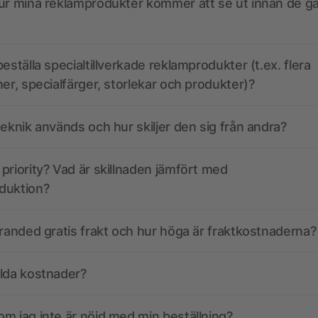
ur mina reklamprodukter kommer att se ut innan de går
eställa specialtillverkade reklamprodukter (t.ex. flera
ner, specialfärger, storlekar och produkter)?
teknik används och hur skiljer den sig från andra?
priority? Vad är skillnaden jämfört med
duktion?
branded gratis frakt och hur höga är fraktkostnaderna?
olda kostnader?
m jag inte är nöjd med min beställning?