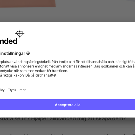
Necessär i frostad plast
Swift necessärset av GR
certifierat återvunnet mate
från 7,25 kr
från 17,40 kr
gor? Vi har svaren.
kdata se ut? Hjälper allbranded mig att skapa dem?