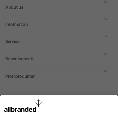
About us
Information
Service
Betalningssätt
Profilprodukter
Internationellt