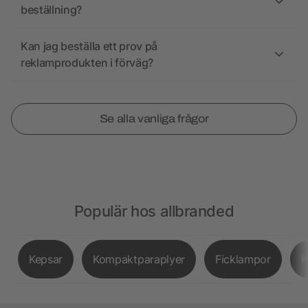
beställning?
Kan jag beställa ett prov på
reklamprodukten i förväg?
Se alla vanliga frågor
Populär hos allbranded
Kepsar
Kompaktparaplyer
Ficklampor
K