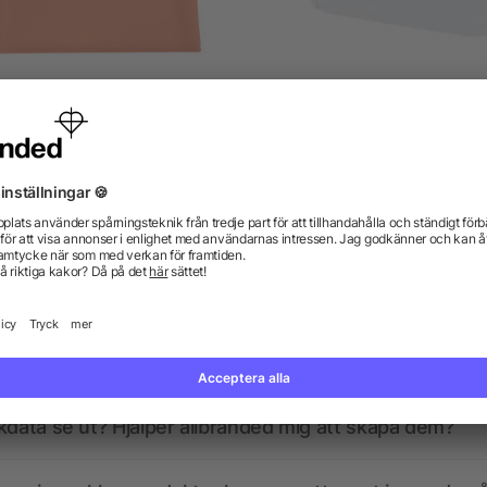
Necessär i frostad plast
Muse necessär för
toalettartiklar av GRS R
från 7,25 kr
från 14,71 kr
gor? Vi har svaren.
kdata se ut? Hjälper allbranded mig att skapa dem?