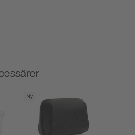
ecessärer
Ny