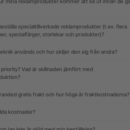
ur mina reklamprodukter kommer att se ut innan de går
eställa specialtillverkade reklamprodukter (t.ex. flera
ner, specialfärger, storlekar och produkter)?
teknik används och hur skiljer den sig från andra?
priority? Vad är skillnaden jämfört med
duktion?
branded gratis frakt och hur höga är fraktkostnaderna?
olda kostnader?
m jag inte är nöjd med min beställning?