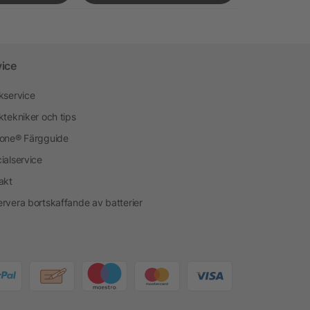
vice
kservice
ktekniker och tips
one® Färgguide
ialservice
akt
rvera bortskaffande av batterier