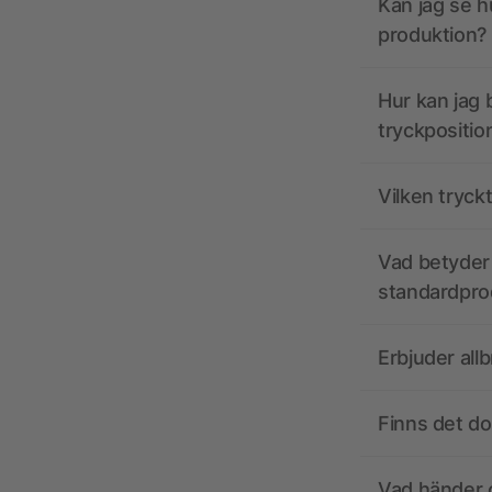
Kan jag se h
produktion?
Hur kan jag b
tryckpositio
Vilken tryck
Vad betyder 
standardpro
Erbjuder all
Finns det d
Vad händer o