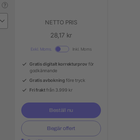
?
NETTO PRIS
28,17 kr
Exkl. Moms.
Inkl. Moms
Gratis digitalt korrekturprov
för
godkännande
Gratis avbokning
före tryck
Fri frakt
från 3.999 kr
Beställ nu
Begär offert