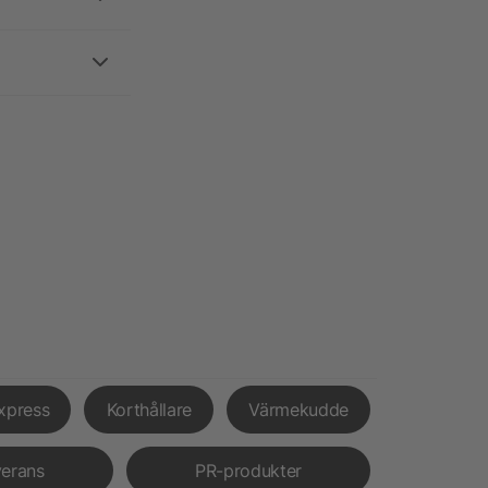
xpress
Korthållare
Värmekudde
verans
PR-produkter