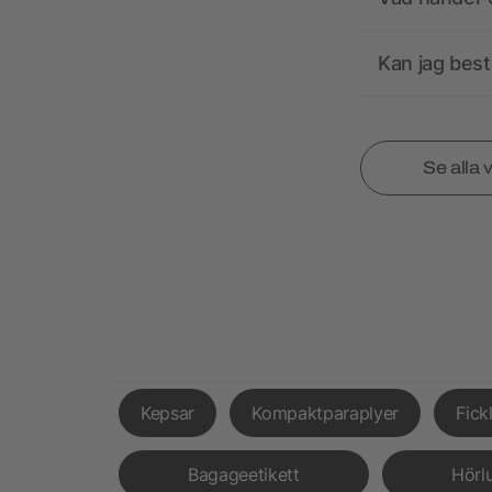
Kan jag best
Se alla 
Kepsar
Kompaktparaplyer
Fick
Bagageetikett
Hörl