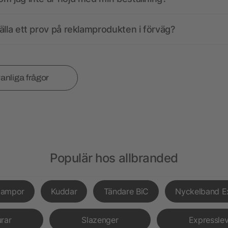
älla ett prov på reklamprodukten i förväg?
vanliga frågor
Populär hos allbranded
lampor
Kuddar
Tändare BiC
Nyckelband E
urar
Slazenger
Expressle