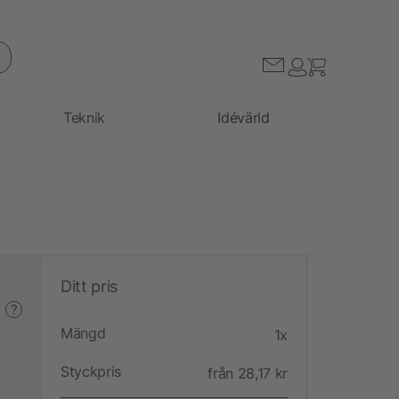
Teknik
Idévärld
Ditt pris
?
Mängd
1x
Styckpris
från 28,17 kr