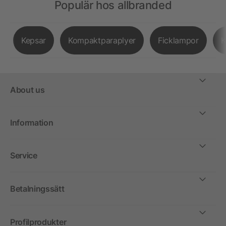
Populär hos allbranded
Kepsar
Kompaktparaplyer
Ficklampor
K
About us
Information
Service
Betalningssätt
Profilprodukter