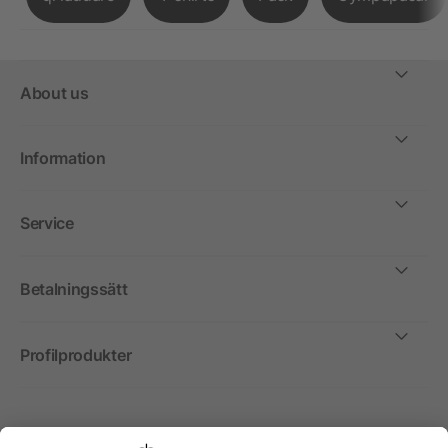
About us
Information
Service
Betalningssätt
Profilprodukter
Internationellt