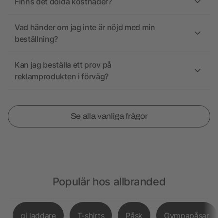
Finns det dolda kostnader?
Vad händer om jag inte är nöjd med min
beställning?
Kan jag beställa ett prov på
reklamprodukten i förväg?
Se alla vanliga frågor
Populär hos allbranded
qi laddare
T-shirts
Påsk
Gympapåsar