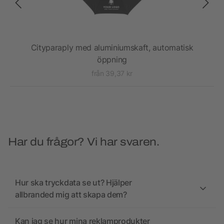
0T
Cityparaply med aluminiumskaft, automatisk
2
öppning
från 39,37 kr
Har du frågor? Vi har svaren.
Hur ska tryckdata se ut? Hjälper
allbranded mig att skapa dem?
Kan jag se hur mina reklamprodukter