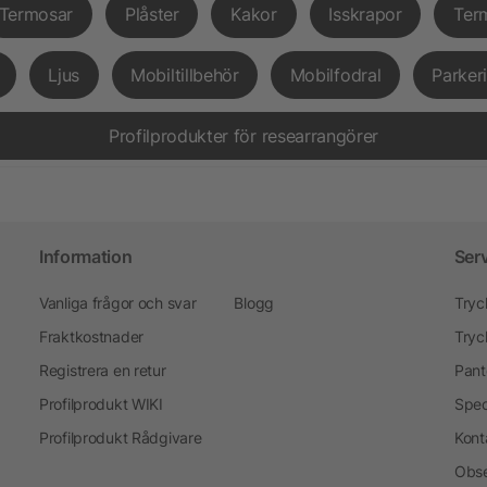
Termosar
Plåster
Kakor
Isskrapor
Ter
Ljus
Mobiltillbehör
Mobilfodral
Parker
Profilprodukter för researrangörer
Information
Ser
Vanliga frågor och svar
Blogg
Tryc
Fraktkostnader
Tryc
Registrera en retur
Pant
Profilprodukt WIKI
Spec
Profilprodukt Rådgivare
Kont
Obse