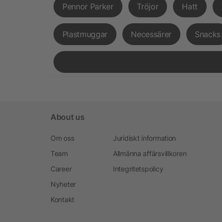
Pennor Parker
Tröjor
Hatt
Plastmuggar
Necessärer
Snacks
About us
Om oss
Juridiskt information
Team
Allmänna affärsvillkoren
Career
Integritetspolicy
Nyheter
Kontakt