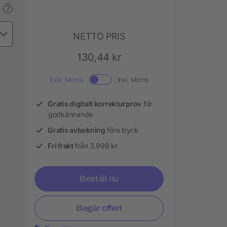
?
NETTO PRIS
130,44 kr
Exkl. Moms.
Inkl. Moms
Gratis digitalt korrekturprov
för
godkännande
Gratis avbokning
före tryck
Fri frakt
från 3.999 kr
Beställ nu
Begär offert