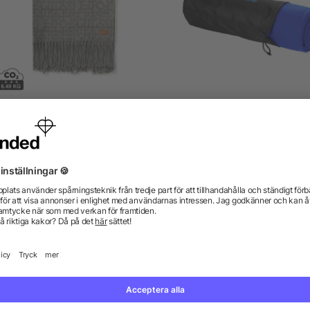
VINGA Veia filt
Huggy filt och påse
från 239,63 kr
från 38,54 kr
gor? Vi har svaren.