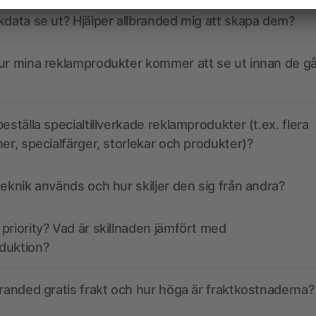
kdata se ut? Hjälper allbranded mig att skapa dem?
ur mina reklamprodukter kommer att se ut innan de går
eställa specialtillverkade reklamprodukter (t.ex. flera
ner, specialfärger, storlekar och produkter)?
teknik används och hur skiljer den sig från andra?
priority? Vad är skillnaden jämfört med
duktion?
branded gratis frakt och hur höga är fraktkostnaderna?