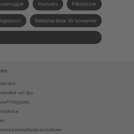
mosmuggar
Pennsets
Plånböcker
ingsskivor
Reklamartiklar för konserter
vice
kservice
ktekniker och tips
one® Färgguide
ialservice
akt
rvera bortskaffande av batterier