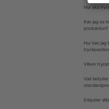
Hur ska tryc
Kan jag se h
produktion?
Hur kan jag b
tryckpositio
Vilken tryck
Vad betyder 
standardpro
Erbjuder all