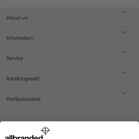
About us
Information
Service
Betalningssätt
Profilprodukter
Internationellt