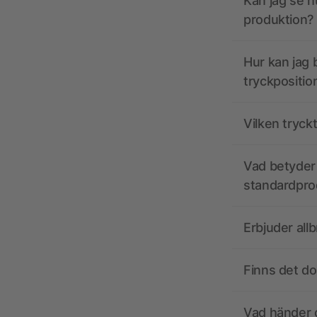
Kan jag se h
produktion?
Hur kan jag b
tryckpositio
Vilken tryck
Vad betyder 
standardpro
Erbjuder all
Finns det d
Vad händer o