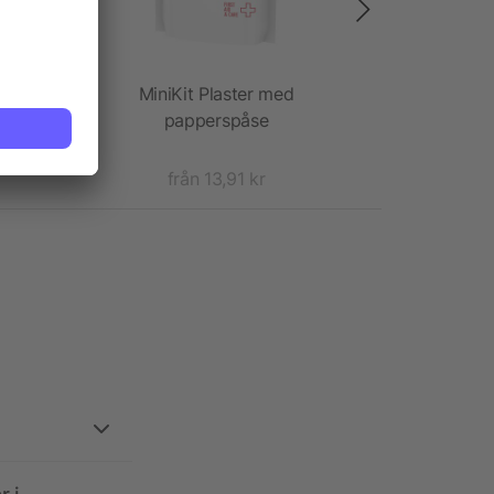
MiniKit Plaster med
P
vert
papperspåse
från 13,91 kr
f