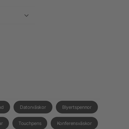
nd
Datorväskor
Blyertspennor
ar
Touchpens
Konferensväskor