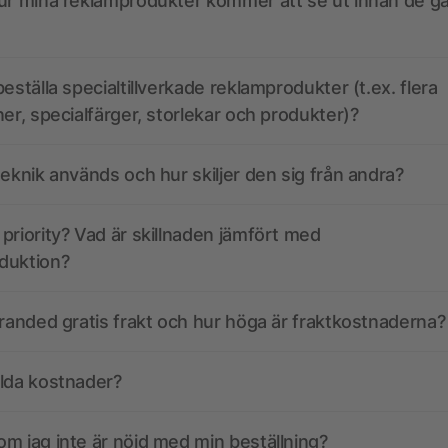
ur mina reklamprodukter kommer att se ut innan de går
eställa specialtillverkade reklamprodukter (t.ex. flera
ner, specialfärger, storlekar och produkter)?
teknik används och hur skiljer den sig från andra?
priority? Vad är skillnaden jämfört med
duktion?
branded gratis frakt och hur höga är fraktkostnaderna?
olda kostnader?
m jag inte är nöjd med min beställning?