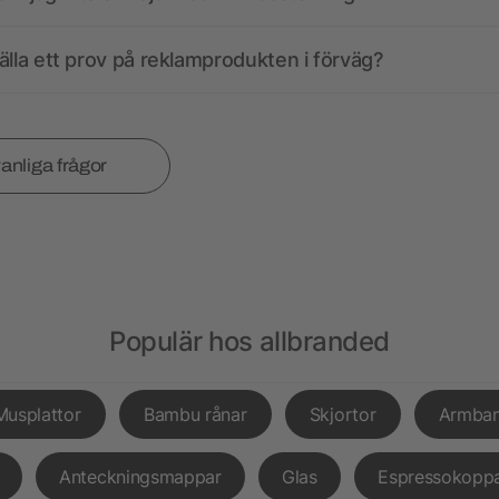
älla ett prov på reklamprodukten i förväg?
vanliga frågor
Populär hos allbranded
Musplattor
Bambu rånar
Skjortor
Armba
Anteckningsmappar
Glas
Espressokopp