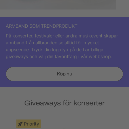
ARMBAND SOM TRENDPRODUKT
På konserter, festivaler eller andra musikevent skapar
armband från allbranded.se alltid för mycket
uppseende. Tryck din logotyp på de här billiga
giveaways och välj din favoritfärg i vår webbshop.
Köp nu
Giveaways för konserter
Priority