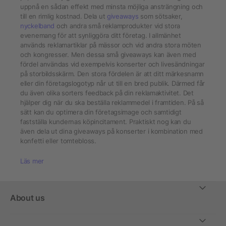
uppnå en sådan effekt med minsta möjliga ansträngning och
till en rimlig kostnad. Dela ut
giveaways
som sötsaker,
nyckelband
och andra små reklamprodukter vid stora
evenemang för att synliggöra ditt företag. I allmänhet
används reklamartiklar på mässor och vid andra stora möten
och kongresser. Men dessa små giveaways kan även med
fördel användas vid exempelvis konserter och livesändningar
på storbildsskärm. Den stora fördelen är att ditt märkesnamn
eller din företagslogotyp når ut till en bred publik. Därmed får
du även olika sorters feedback på din reklamaktivitet. Det
hjälper dig när du ska beställa reklammedel i framtiden. På så
sätt kan du optimera din företagsimage och samtidigt
fastställa kundernas köpincitament. Praktiskt nog kan du
även dela ut dina giveaways på konserter i kombination med
konfetti eller tomtebloss.
Läs mer
About us