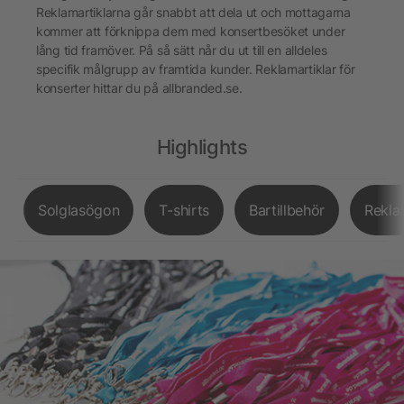
Reklamartiklarna går snabbt att dela ut och mottagarna
kommer att förknippa dem med konsertbesöket under
lång tid framöver. På så sätt når du ut till en alldeles
specifik målgrupp av framtida kunder. Reklamartiklar för
konserter hittar du på allbranded.se.
Highlights
Solglasögon
T-shirts
Bartillbehör
Rekla