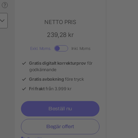
?
NETTO PRIS
239,28 kr
Exkl. Moms.
Inkl. Moms
Gratis digitalt korrekturprov
för
godkännande
Gratis avbokning
före tryck
Fri frakt
från 3.999 kr
Beställ nu
Begär offert