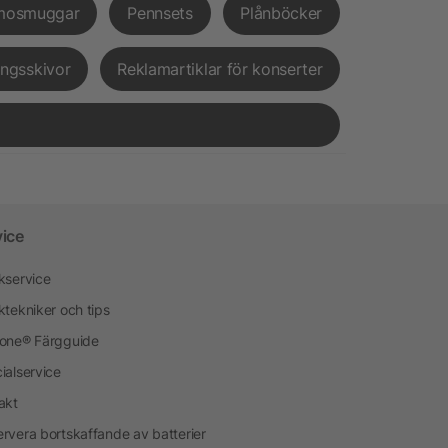
mosmuggar
Pennsets
Plånböcker
ingsskivor
Reklamartiklar för konserter
vice
kservice
ktekniker och tips
one® Färgguide
ialservice
akt
rvera bortskaffande av batterier