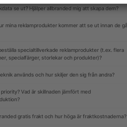
kdata se ut? Hjälper allbranded mig att skapa dem?
ur mina reklamprodukter kommer att se ut innan de går
eställa specialtillverkade reklamprodukter (t.ex. flera
ner, specialfärger, storlekar och produkter)?
teknik används och hur skiljer den sig från andra?
priority? Vad är skillnaden jämfört med
duktion?
branded gratis frakt och hur höga är fraktkostnaderna?