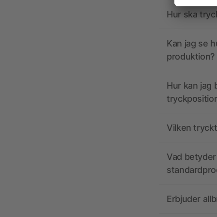
Hur ska tryc
Kan jag se h
produktion?
Hur kan jag b
tryckpositio
Vilken tryck
Vad betyder 
standardpro
Erbjuder all