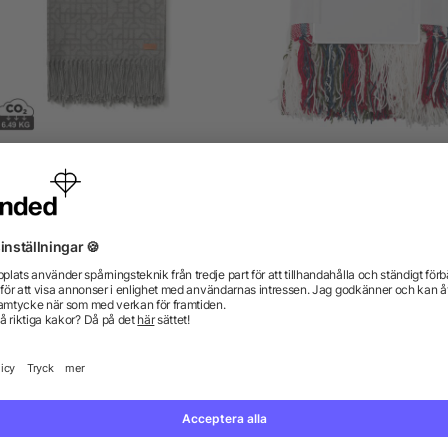
VINGA Veia filt
Filt i polyester chenille (
g/m²)
från 239,63 kr
från 71,12 kr
gor? Vi har svaren.