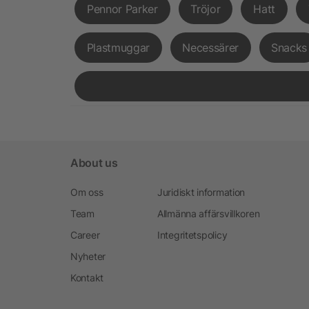
Pennor Parker
Tröjor
Hatt
Plastmuggar
Necessärer
Snacks
About us
Om oss
Juridiskt information
Team
Allmänna affärsvillkoren
Career
Integritetspolicy
Nyheter
Kontakt