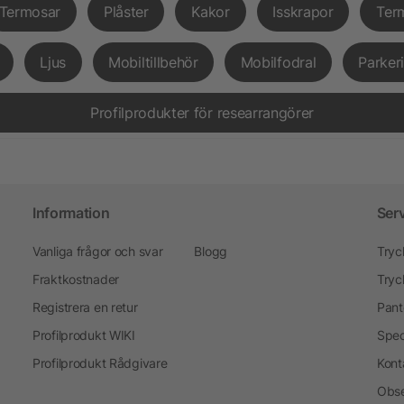
Termosar
Plåster
Kakor
Isskrapor
Ter
Ljus
Mobiltillbehör
Mobilfodral
Parker
Profilprodukter för researrangörer
Information
Ser
Vanliga frågor och svar
Blogg
Tryc
Fraktkostnader
Tryc
Registrera en retur
Pant
Profilprodukt WIKI
Spec
Profilprodukt Rådgivare
Kont
Obse