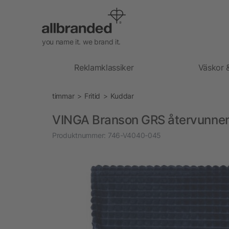
you name it. we brand it.
Reklamklassiker
Väskor 
timmar
Fritid
Kuddar
VINGA Branson GRS återvunnen 
Produktnummer:
746-V4040-045