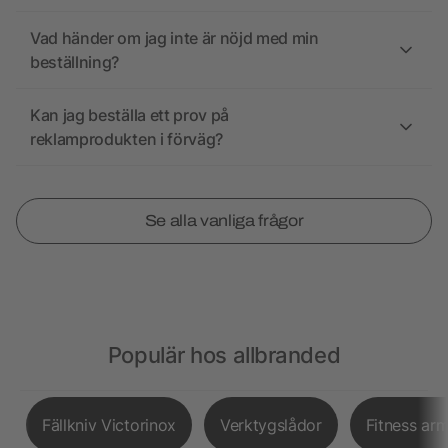
Vad händer om jag inte är nöjd med min
beställning?
Kan jag beställa ett prov på
reklamprodukten i förväg?
Se alla vanliga frågor
Populär hos allbranded
Fällkniv Victorinox
Verktygslådor
Fitness ar