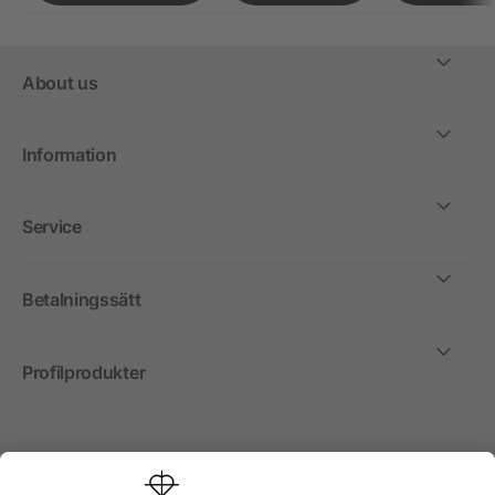
About us
Information
Service
Betalningssätt
Profilprodukter
Internationellt