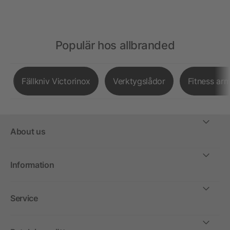
Populär hos allbranded
Fällkniv Victorinox
Verktygslådor
Fitness ar
About us
Information
Service