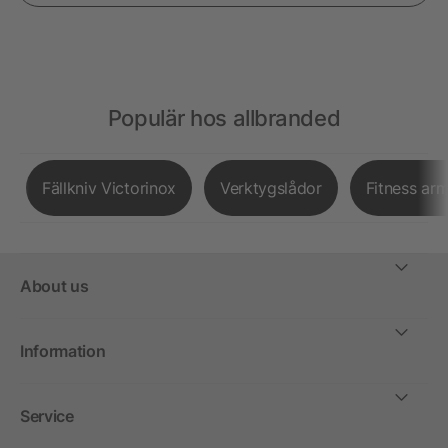
Populär hos allbranded
Fällkniv Victorinox
Verktygslådor
Fitness ar
About us
Information
Service