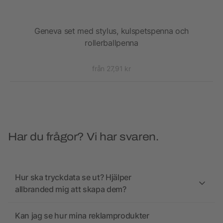
nnet
Geneva set med stylus, kulspetspenna och
Ca
rollerballpenna
från 27,91 kr
Har du frågor? Vi har svaren.
Hur ska tryckdata se ut? Hjälper
allbranded mig att skapa dem?
Kan jag se hur mina reklamprodukter