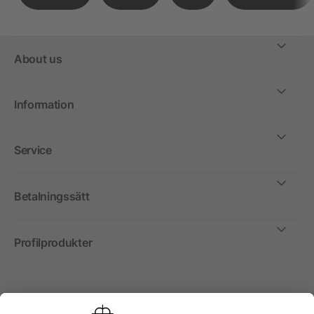
About us
Information
Service
Betalningssätt
Profilprodukter
Internationellt