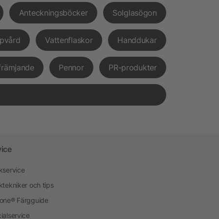
Anteckningsböcker
Solglasögon
pvård
Vattenflaskor
Handdukar
främjande
Pennor
PR-produkter
vice
kservice
ktekniker och tips
one® Färgguide
ialservice