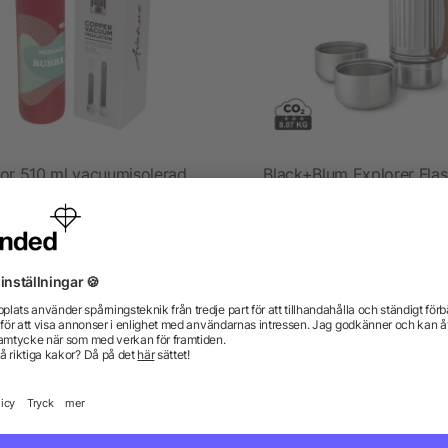
or 510 ml vacuumisolerad
Black+Blum Explorer Fla
sportflaska
Duo 1L
från 80,93 kr
från 326,63 kr
gor? Vi har svaren.