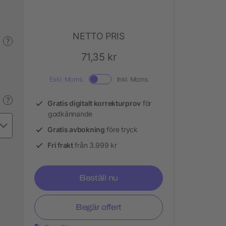
NETTO PRIS
?
71,35 kr
Exkl. Moms.
Inkl. Moms
?
Gratis digitalt korrekturprov
för
godkännande
Gratis avbokning
före tryck
Fri frakt
från 3.999 kr
Beställ nu
Begär offert