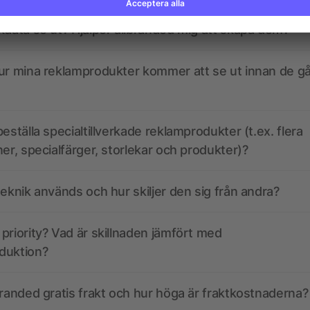
kdata se ut? Hjälper allbranded mig att skapa dem?
ur mina reklamprodukter kommer att se ut innan de går
eställa specialtillverkade reklamprodukter (t.ex. flera
ner, specialfärger, storlekar och produkter)?
teknik används och hur skiljer den sig från andra?
priority? Vad är skillnaden jämfört med
duktion?
branded gratis frakt och hur höga är fraktkostnaderna?