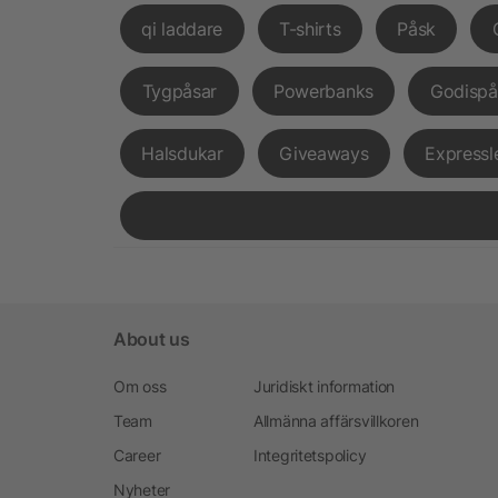
qi laddare
T-shirts
Påsk
Tygpåsar
Powerbanks
Godispå
Halsdukar
Giveaways
Expressl
About us
Om oss
Juridiskt information
Team
Allmänna affärsvillkoren
Career
Integritetspolicy
Nyheter