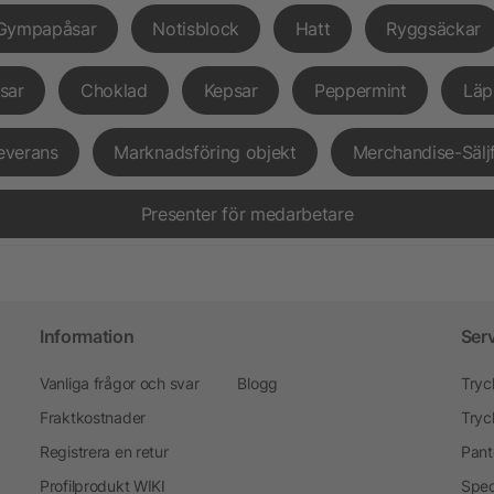
Gympapåsar
Notisblock
Hatt
Ryggsäckar
sar
Choklad
Kepsar
Peppermint
Läp
everans
Marknadsföring objekt
Merchandise-Sälj
Presenter för medarbetare
Information
Ser
Vanliga frågor och svar
Blogg
Tryc
Fraktkostnader
Tryc
Registrera en retur
Pant
Profilprodukt WIKI
Spec