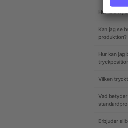
Hur ska tryc
Kan jag se h
produktion?
Hur kan jag b
tryckpositio
Vilken tryck
Vad betyder 
standardpro
Erbjuder all