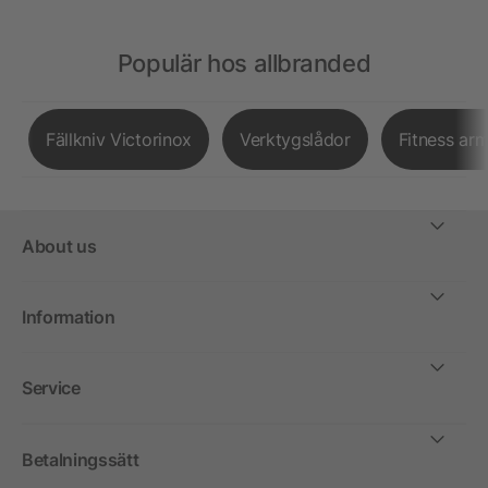
Populär hos allbranded
Fällkniv Victorinox
Verktygslådor
Fitness ar
About us
Information
Service
Betalningssätt