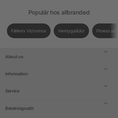
Populär hos allbranded
Fällkniv Victorinox
Verktygslådor
Fitness ar
About us
Information
Service
Betalningssätt