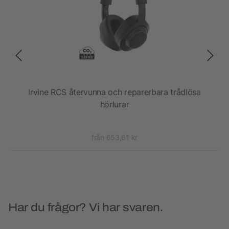
Irvine RCS återvunna och reparerbara trådlösa
Pr
hörlurar
från 653,61 kr
Har du frågor? Vi har svaren.