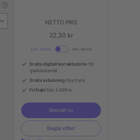
?
NETTO PRIS
22,30 kr
Exkl. Moms.
Inkl. Moms
Gratis digitalt korrekturprov
för
godkännande
Gratis avbokning
före tryck
Fri frakt
från 3.999 kr
Beställ nu
Begär offert