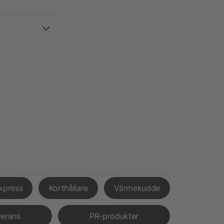
xpress
Korthållare
Värmekudde
verans
PR-produkter