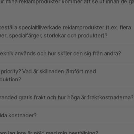
ur mina reklamprodukter kommer att se ut innan de går
eställa specialtillverkade reklamprodukter (t.ex. flera
ner, specialfärger, storlekar och produkter)?
teknik används och hur skiljer den sig från andra?
priority? Vad är skillnaden jämfört med
duktion?
branded gratis frakt och hur höga är fraktkostnaderna?
olda kostnader?
m jag inte är nöjd med min beställning?