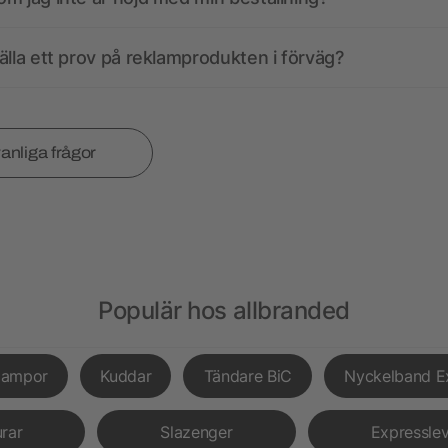
älla ett prov på reklamprodukten i förväg?
vanliga frågor
Populär hos allbranded
lampor
Kuddar
Tändare BiC
Nyckelband E
urar
Slazenger
Expressle