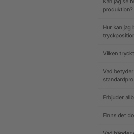
Kan jag se h
produktion?
Hur kan jag b
tryckpositio
Vilken tryck
Vad betyder 
standardpro
Erbjuder all
Finns det d
Vad händer o