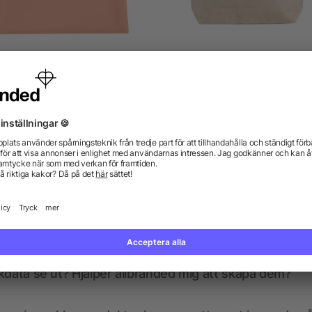
Necessär i frostad plast
Citizen Green Maxiday
tillbehörspåse
från 7,25 kr
från 26,86 kr
gor? Vi har svaren.
kdata se ut? Hjälper allbranded mig att skapa dem?