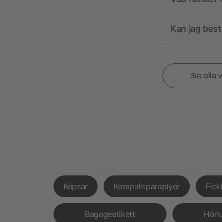
Kan jag best
Se alla 
Kepsar
Kompaktparaplyer
Fick
Bagageetikett
Hörl