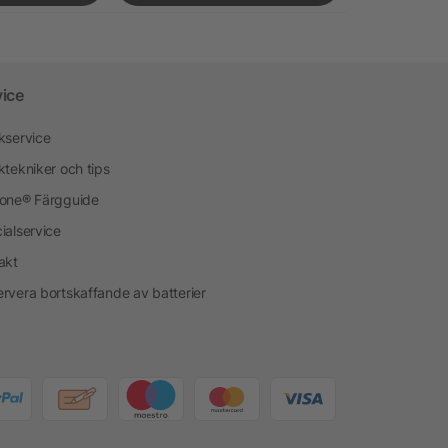
vice
kservice
ktekniker och tips
one® Färgguide
ialservice
akt
rvera bortskaffande av batterier