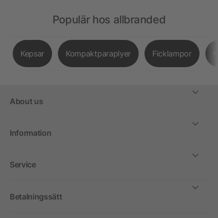
Populär hos allbranded
Kepsar
Kompaktparaplyer
Ficklampor
K
About us
Information
Service
Betalningssätt