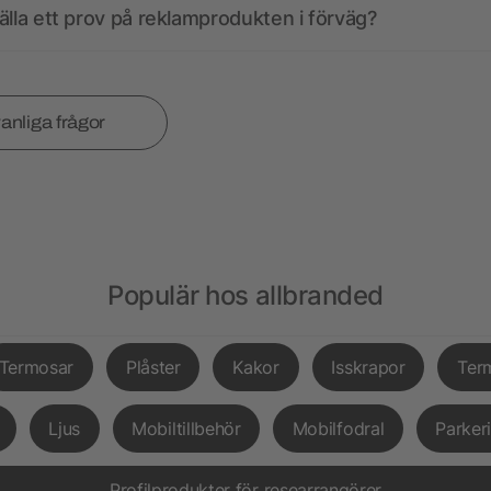
älla ett prov på reklamprodukten i förväg?
vanliga frågor
Populär hos allbranded
Termosar
Plåster
Kakor
Isskrapor
Ter
Ljus
Mobiltillbehör
Mobilfodral
Parker
Profilprodukter för researrangörer