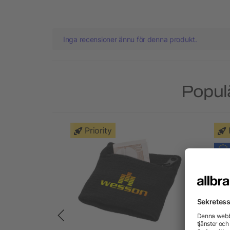
Inga recensioner ännu för denna produkt.
Populä
Priority