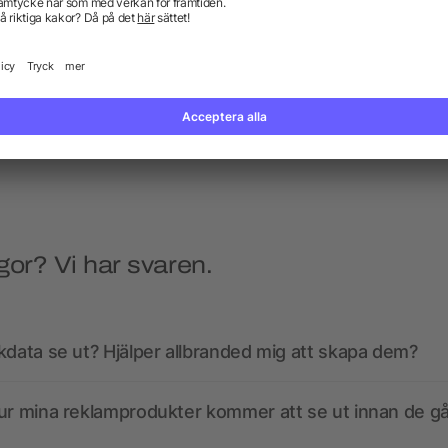
nessband med sublimering –
SCX.design T01 greenlag
ljus
från 19,61 kr
från 63,53 kr
gor? Vi har svaren.
kdata se ut? Hjälper allbranded mig att skapa dem?
ur mina reklamprodukter kommer att se ut innan de går