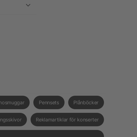
mosmuggar
Pennsets
Plånböcker
ingsskivor
Reklamartiklar för konserter