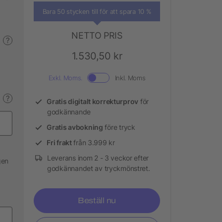
Bara 50 stycken till för att spara 10 %
NETTO PRIS
?
1.530,50 kr
Exkl. Moms.
Inkl. Moms
?
Gratis digitalt korrekturprov
för
godkännande
Gratis avbokning
före tryck
Fri frakt
från 3.999 kr
Leverans inom 2 - 3 veckor efter
gen
godkännandet av tryckmönstret.
Beställ nu