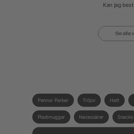
Kan jag best
Se alla 
Pennor Parker
Tröjor
Hatt
Plastmuggar
Necessärer
Snacks