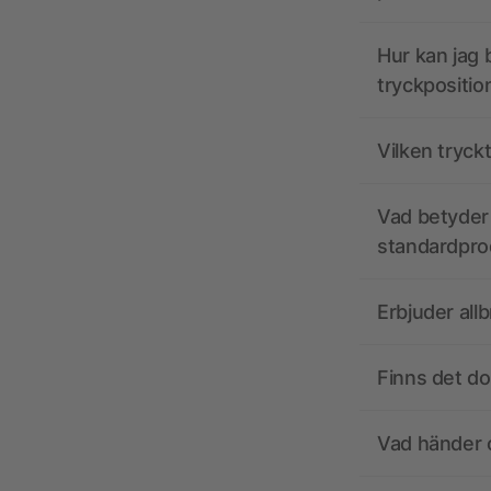
Hur kan jag b
tryckpositio
Vilken tryck
Vad betyder 
standardpro
Erbjuder all
Finns det d
Vad händer o