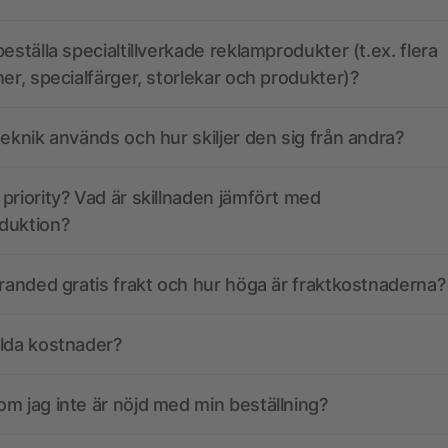
eställa specialtillverkade reklamprodukter (t.ex. flera
ner, specialfärger, storlekar och produkter)?
teknik används och hur skiljer den sig från andra?
priority? Vad är skillnaden jämfört med
duktion?
branded gratis frakt och hur höga är fraktkostnaderna?
olda kostnader?
m jag inte är nöjd med min beställning?