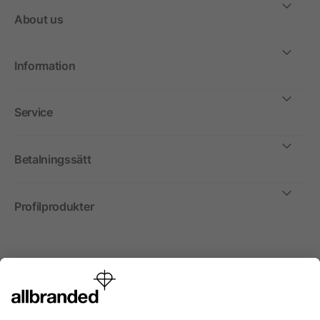
About us
Information
Service
Betalningssätt
Profilprodukter
Internationellt