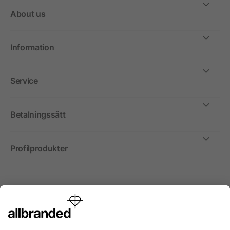
About us
Information
Service
Betalningssätt
Profilprodukter
Internationellt