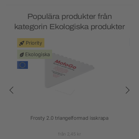
Populära produkter från
kategorin Ekologiska produkter
Priority
Ekologiska
rapa
Frosty 2.0 triangelformad isskrapa
Kym
från 2,45 kr