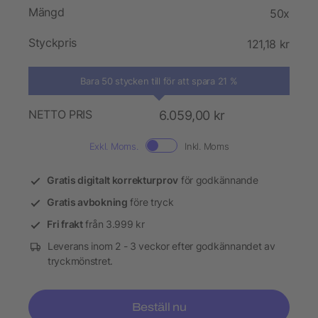
Mängd
50x
Styckpris
121,18 kr
Bara 50 stycken till för att spara 21 %
NETTO PRIS
6.059,00 kr
Exkl. Moms.
Inkl. Moms
Gratis digitalt korrekturprov
för godkännande
Gratis avbokning
före tryck
Fri frakt
från 3.999 kr
Leverans inom 2 - 3 veckor efter godkännandet av
tryckmönstret.
Beställ nu