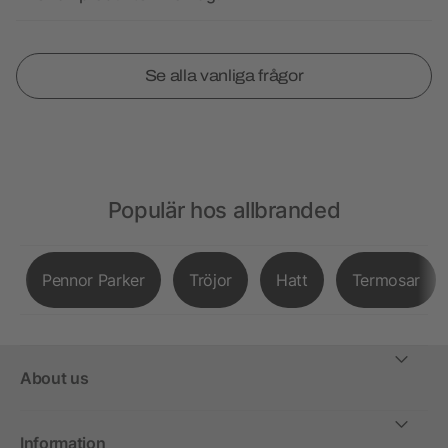
Se alla vanliga frågor
Populär hos allbranded
Pennor Parker
Tröjor
Hatt
Termosar
About us
Information