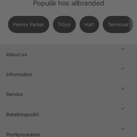
Populär hos allbranded
Pennor Parker
Tröjor
Hatt
Termosar
About us
Information
Service
Betalningssätt
Profilprodukter