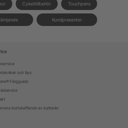
nor
Cykeltillbehör
Touchpens
rämjande
Kundpresenter
vice
kservice
ktekniker och tips
one® Färgguide
ialservice
akt
rvera bortskaffande av batterier