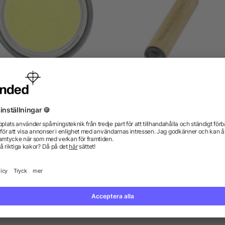
S mini COB flash light Dan
Cane nyckelring i bambu
lampa
från 10,74 kr
från 8,29 kr
gor? Vi har svaren.