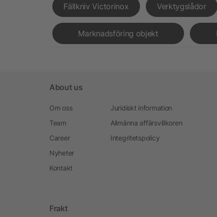
Fällkniv Victorinox
Verktygslådor
Marknadsföring objekt
About us
Om oss
Juridiskt information
Team
Allmänna affärsvillkoren
Career
Integritetspolicy
Nyheter
Kontakt
Frakt