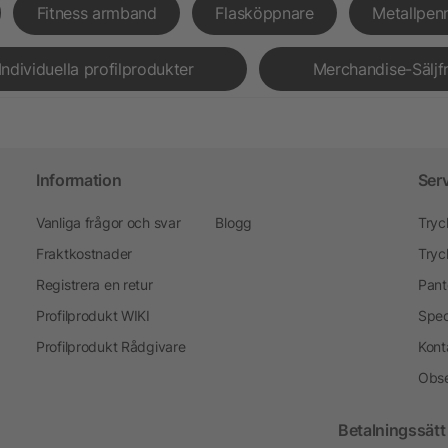
Fitness armband
Flasköppnare
Metallpen
Individuella profilprodukter
Merchandise-Säljf
Information
Ser
Vanliga frågor och svar
Blogg
Tryc
Fraktkostnader
Tryc
Registrera en retur
Pant
Profilprodukt WIKI
Spec
Profilprodukt Rådgivare
Kont
Obse
Betalningssätt