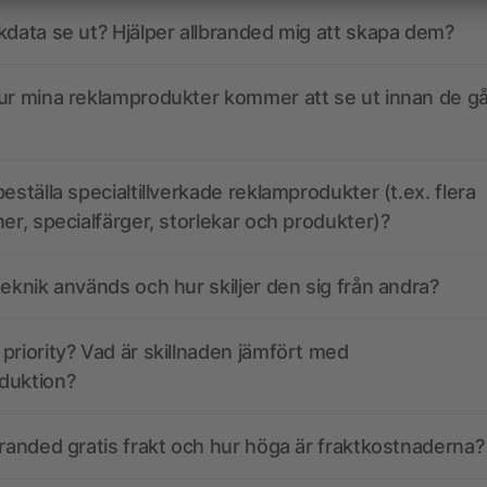
kdata se ut? Hjälper allbranded mig att skapa dem?
ur mina reklamprodukter kommer att se ut innan de går
eställa specialtillverkade reklamprodukter (t.ex. flera
ner, specialfärger, storlekar och produkter)?
teknik används och hur skiljer den sig från andra?
priority? Vad är skillnaden jämfört med
duktion?
branded gratis frakt och hur höga är fraktkostnaderna?