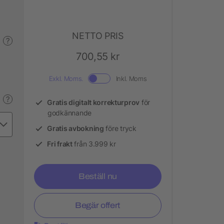
NETTO PRIS
?
700,55 kr
Exkl. Moms.
Inkl. Moms
?
Gratis digitalt korrekturprov
för
godkännande
Gratis avbokning
före tryck
Fri frakt
från 3.999 kr
Beställ nu
Begär offert