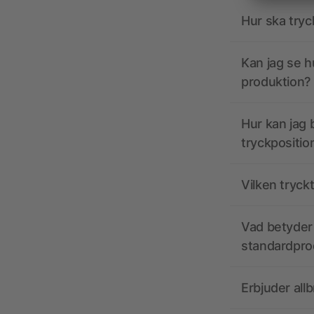
Hur ska tryc
Kan jag se h
produktion?
Hur kan jag b
tryckpositio
Vilken tryck
Vad betyder 
standardpro
Erbjuder all