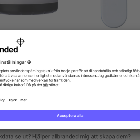
ABS light Hadrian
Säkerhetslampa med refl
och magnet
från 59,23 kr
från 9,23 kr
gor? Vi har svaren.
kdata se ut? Hjälper allbranded mig att skapa dem?