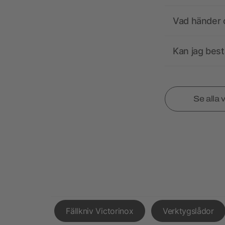
Vad händer o
Kan jag best
Se alla 
Fällkniv Victorinox
Verktygslådor