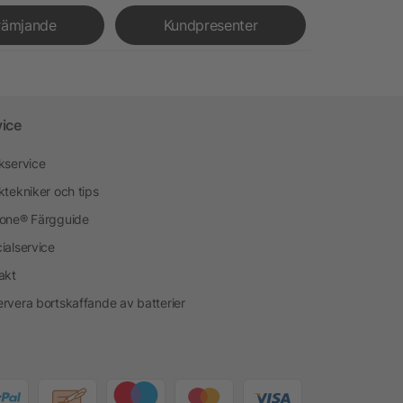
rämjande
Kundpresenter
vice
kservice
ktekniker och tips
one® Färgguide
ialservice
akt
rvera bortskaffande av batterier