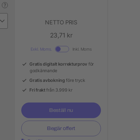
?
NETTO PRIS
23,71 kr
Exkl. Moms.
Inkl. Moms
Gratis digitalt korrekturprov
för
godkännande
Gratis avbokning
före tryck
Fri frakt
från 3.999 kr
Beställ nu
Begär offert