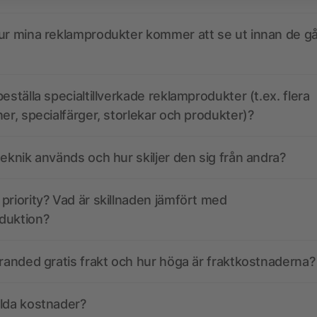
ur mina reklamprodukter kommer att se ut innan de går
eställa specialtillverkade reklamprodukter (t.ex. flera
ner, specialfärger, storlekar och produkter)?
teknik används och hur skiljer den sig från andra?
priority? Vad är skillnaden jämfört med
duktion?
branded gratis frakt och hur höga är fraktkostnaderna?
olda kostnader?