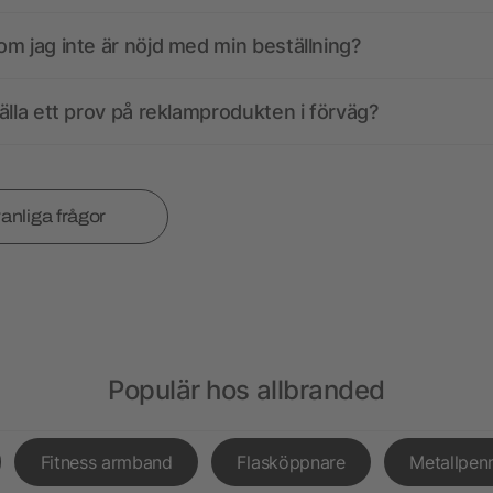
m jag inte är nöjd med min beställning?
älla ett prov på reklamprodukten i förväg?
vanliga frågor
Populär hos allbranded
Fitness armband
Flasköppnare
Metallpen