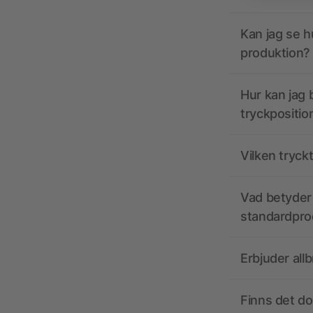
Kan jag se h
produktion?
Hur kan jag b
tryckpositio
Vilken tryck
Vad betyder 
standardpro
Erbjuder all
Finns det d