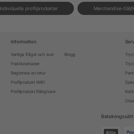
Individuella profilprodukter
Merchandise-Säljf
Information
Ser
Vanliga frågor och svar
Blogg
Tryc
Fraktkostnader
Tryc
Registrera en retur
Pant
Profilprodukt WIKI
Spec
Profilprodukt Rådgivare
Kont
Obse
Betalningssätt