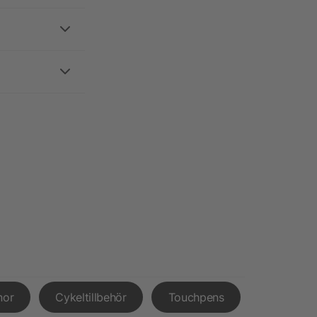
nor
Cykeltillbehör
Touchpens