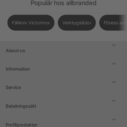
Populär hos allbranded
Fällkniv Victorinox
Verktygslådor
Fitness ar
About us
Information
Service
Betalningssätt
Profilprodukter