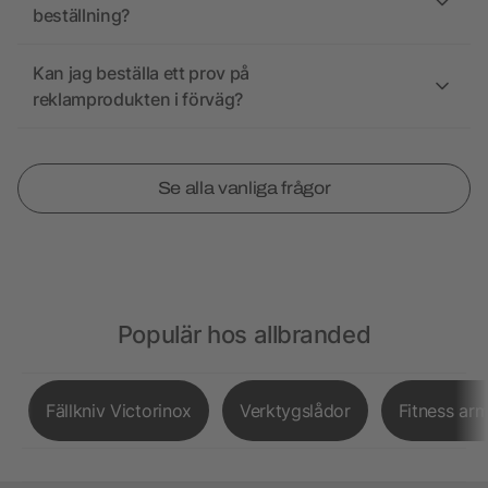
beställning?
Kan jag beställa ett prov på
reklamprodukten i förväg?
Se alla vanliga frågor
Populär hos allbranded
Fällkniv Victorinox
Verktygslådor
Fitness ar