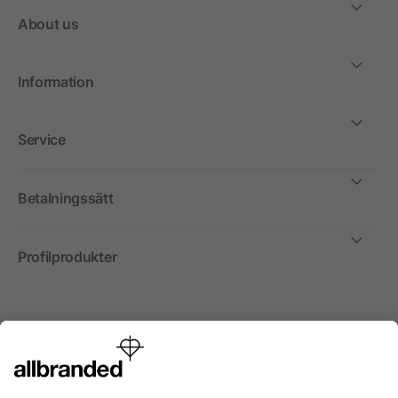
About us
Information
Service
Betalningssätt
Profilprodukter
Internationellt