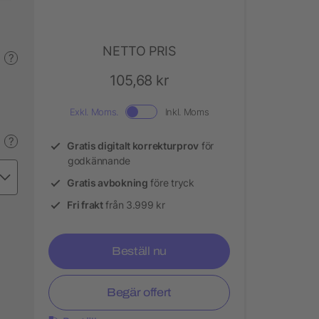
NETTO PRIS
?
105,68 kr
Exkl. Moms.
Inkl. Moms
?
Gratis digitalt korrekturprov
för
godkännande
Gratis avbokning
före tryck
Fri frakt
från 3.999 kr
Beställ nu
Begär offert