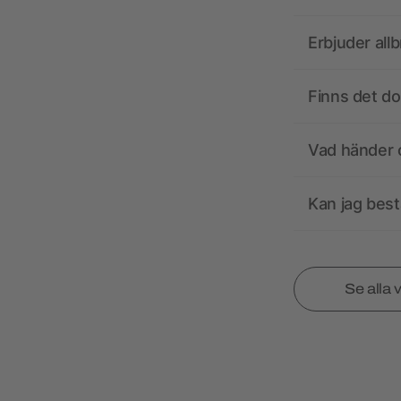
Erbjuder all
Finns det d
Vad händer o
Kan jag best
Se alla 