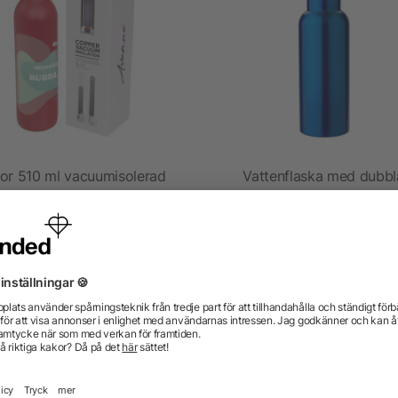
or 510 ml vacuumisolerad
Vattenflaska med dubbl
sportflaska
väggar i rostfritt stål (500
från 80,93 kr
från 39,37 kr