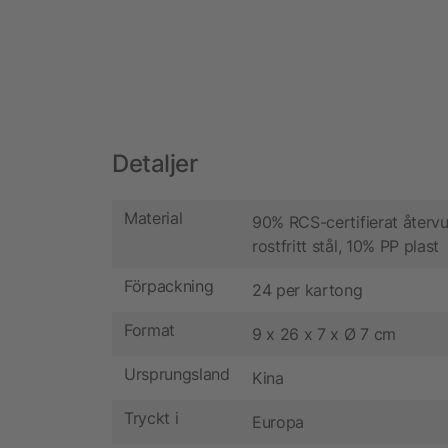
Detaljer
Material
90% RCS-certifierat återv
rostfritt stål, 10% PP plast
Förpackning
24 per kartong
Format
9 x 26 x 7 x Ø 7 cm
Ursprungsland
Kina
Tryckt i
Europa