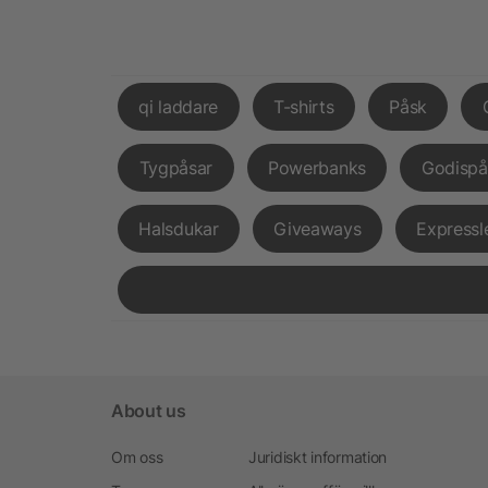
qi laddare
T-shirts
Påsk
Tygpåsar
Powerbanks
Godispå
Halsdukar
Giveaways
Expressl
About us
Om oss
Juridiskt information