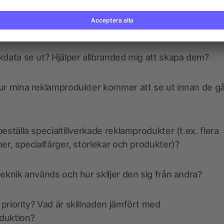
gor? Vi har svaren.
kdata se ut? Hjälper allbranded mig att skapa dem?
ur mina reklamprodukter kommer att se ut innan de går
eställa specialtillverkade reklamprodukter (t.ex. flera
ner, specialfärger, storlekar och produkter)?
teknik används och hur skiljer den sig från andra?
priority? Vad är skillnaden jämfört med
duktion?