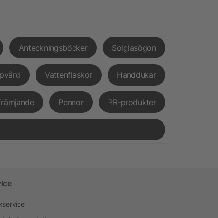
Anteckningsböcker
Solglasögon
pvård
Vattenflaskor
Handdukar
främjande
Pennor
PR-produkter
vice
kservice