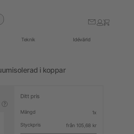
Teknik
Idévärld
kuumisolerad i koppar
Ditt pris
?
Mängd
1x
Styckpris
från 105,68 kr