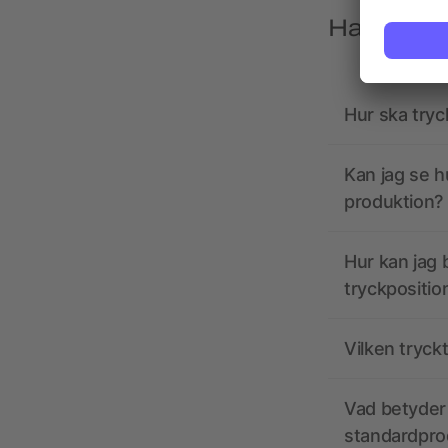
Har du frå
Hur ska tryc
Kan jag se h
produktion?
Hur kan jag b
tryckpositio
Vilken tryck
Vad betyder 
standardpro