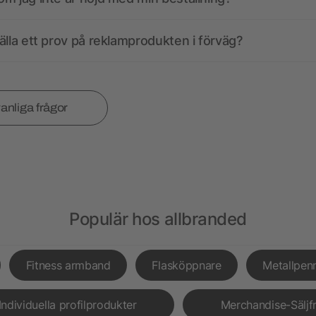
älla ett prov på reklamprodukten i förväg?
vanliga frågor
Populär hos allbranded
Fitness armband
Flasköppnare
Metallpen
Individuella profilprodukter
Merchandise-Säljf