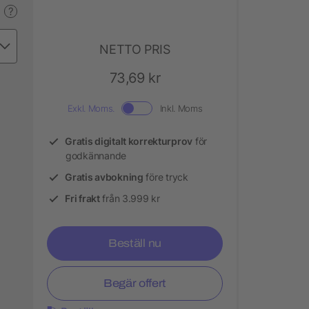
?
NETTO PRIS
73,69 kr
Exkl. Moms.
Inkl. Moms
Gratis digitalt korrekturprov
för
godkännande
Gratis avbokning
före tryck
Fri frakt
från 3.999 kr
Beställ nu
Begär offert