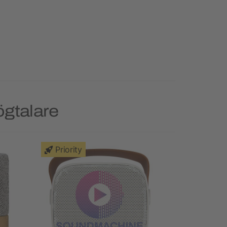
ögtalare
Priority