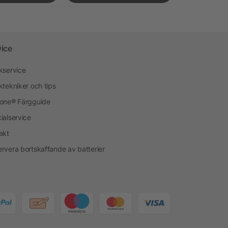
vice
kservice
ktekniker och tips
one® Färgguide
ialservice
akt
rvera bortskaffande av batterier