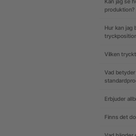
Kan jag se h
produktion?
Hur kan jag b
tryckpositio
Vilken tryck
Vad betyder 
standardpro
Erbjuder all
Finns det d
Vad händer o