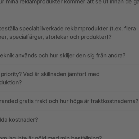
ur mina reklamprodukter kommer att se ut innan de går
eställa specialtillverkade reklamprodukter (t.ex. flera
ner, specialfärger, storlekar och produkter)?
teknik används och hur skiljer den sig från andra?
priority? Vad är skillnaden jämfört med
duktion?
branded gratis frakt och hur höga är fraktkostnaderna?
olda kostnader?
m jag inte är nöjd med min beställning?