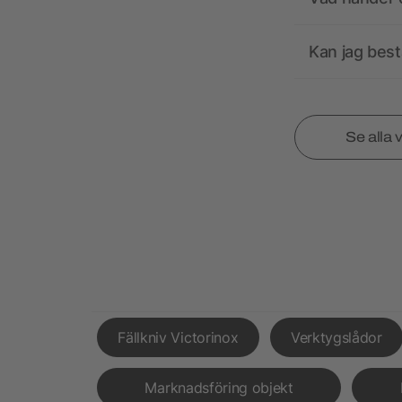
Kan jag best
Se alla 
Fällkniv Victorinox
Verktygslådor
Marknadsföring objekt