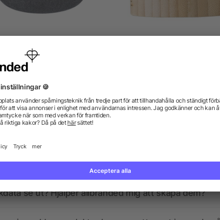
yled bamboo speaker Lyle
Trådlös bambu högtalare 
från 82,88 kr
från 47,56 kr
gor? Vi har svaren.
kdata se ut? Hjälper allbranded mig att skapa dem?