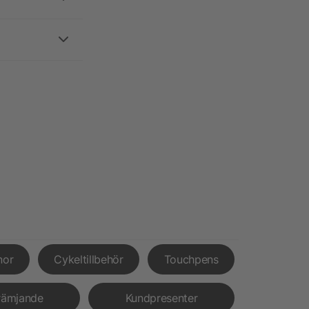
nor
Cykeltillbehör
Touchpens
rämjande
Kundpresenter