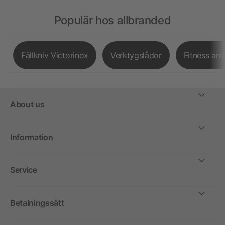
Populär hos allbranded
Fällkniv Victorinox
Verktygslådor
Fitness ar
About us
Information
Service
Betalningssätt