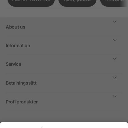
About us
Information
Service
Betalningssätt
Profilprodukter
Internationellt