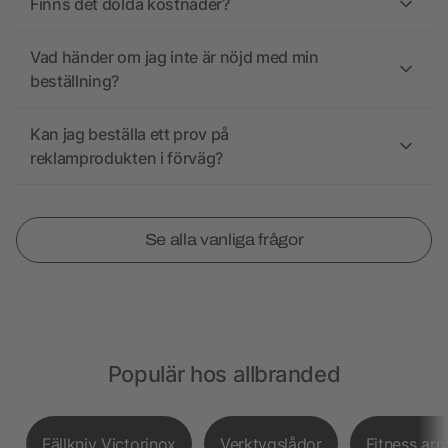
Finns det dolda kostnader?
Vad händer om jag inte är nöjd med min
beställning?
Kan jag beställa ett prov på
reklamprodukten i förväg?
Se alla vanliga frågor
Populär hos allbranded
Fällkniv Victorinox
Verktygslådor
Fitness ar