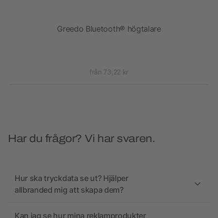
0 W
Greedo Bluetooth® högtalare
Ur
från 73,22 kr
Har du frågor? Vi har svaren.
Hur ska tryckdata se ut? Hjälper
allbranded mig att skapa dem?
Kan jag se hur mina reklamprodukter