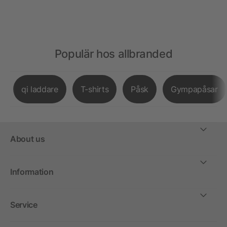
Populär hos allbranded
qi laddare
T-shirts
Påsk
Gympapåsar
About us
Information
Service