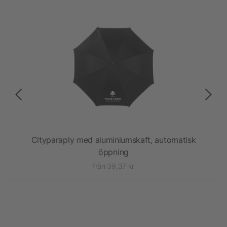
Cityparaply med aluminiumskaft, automatisk
2
öppning
från 39,37 kr