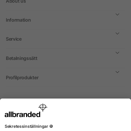
About us
Information
Service
Betalningssätt
Profilprodukter
Internationellt