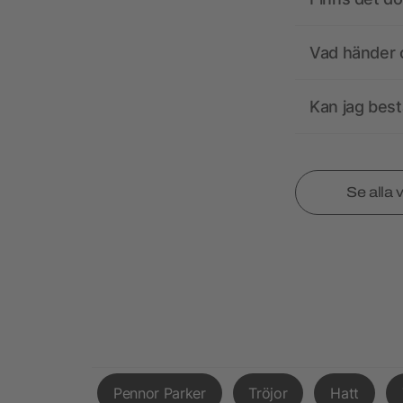
Vad händer o
Kan jag best
Se alla 
Pennor Parker
Tröjor
Hatt