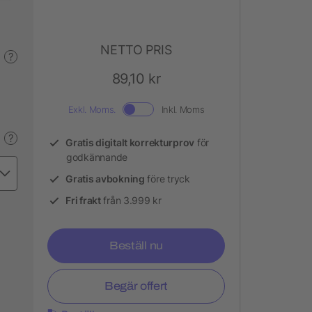
NETTO PRIS
?
89,10 kr
Exkl. Moms.
Inkl. Moms
?
Gratis digitalt korrekturprov
för
godkännande
Gratis avbokning
före tryck
Fri frakt
från 3.999 kr
Beställ nu
Begär offert