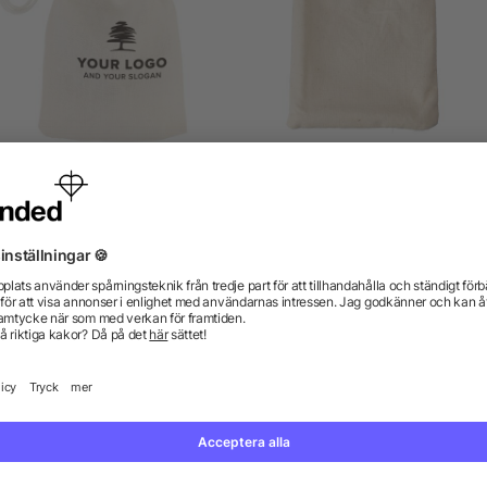
Kluriga spel
Natural wooden tangra
puzzle Ulrike
från 9,77 kr
från 5,47 kr
gor? Vi har svaren.