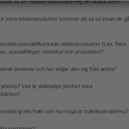
kdata se ut? Hjälper allbranded mig att skapa dem?
ur mina reklamprodukter kommer att se ut innan de går
eställa specialtillverkade reklamprodukter (t.ex. flera
ner, specialfärger, storlekar och produkter)?
teknik används och hur skiljer den sig från andra?
priority? Vad är skillnaden jämfört med
duktion?
branded gratis frakt och hur höga är fraktkostnaderna?
olda kostnader?