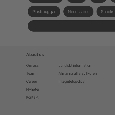
Plastmuggar
Necessärer
Snacks
About us
Om oss
Juridiskt information
Team
Allmänna affärsvillkoren
Career
Integritetspolicy
Nyheter
Kontakt