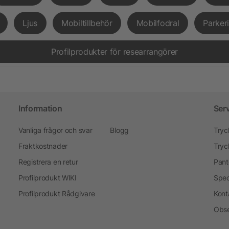
Ljus
Mobiltillbehör
Mobilfodral
Parker
Profilprodukter för researrangörer
Information
Ser
Vanliga frågor och svar
Blogg
Tryc
Fraktkostnader
Tryc
Registrera en retur
Pant
Profilprodukt WIKI
Spec
Profilprodukt Rådgivare
Kont
Obse