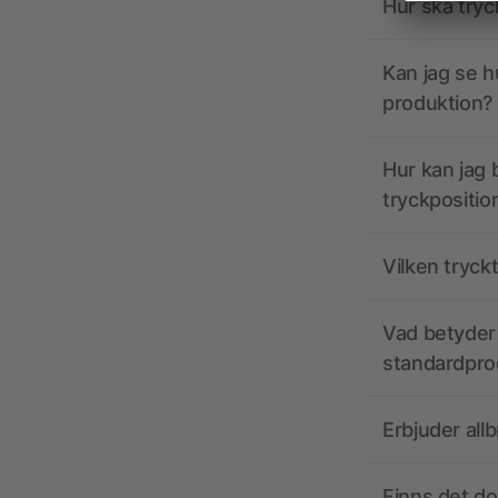
Hur ska tryc
Kan jag se h
produktion?
Hur kan jag b
tryckpositio
Vilken tryck
Vad betyder 
standardpro
Erbjuder all
Finns det d