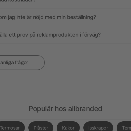
m jag inte är nöjd med min beställning?
älla ett prov på reklamprodukten i förväg?
vanliga frågor
Populär hos allbranded
Termosar
Plåster
Kakor
Isskrapor
Ter