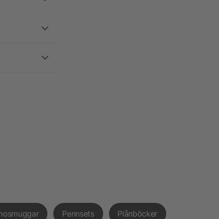
mosmuggar
Pennsets
Plånböcker