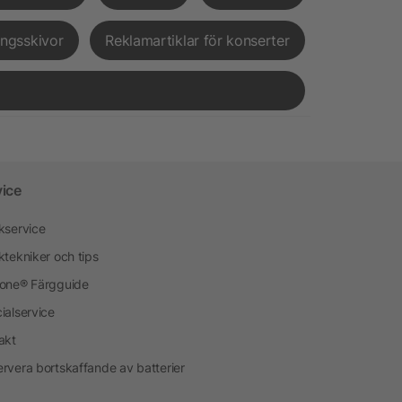
ingsskivor
Reklamartiklar för konserter
vice
kservice
ktekniker och tips
one® Färgguide
ialservice
akt
rvera bortskaffande av batterier