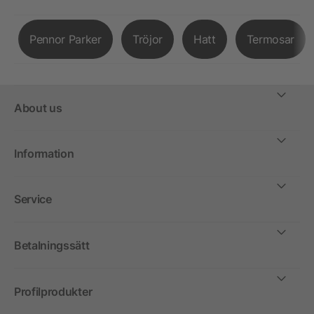
Pennor Parker
Tröjor
Hatt
Termosar
About us
Information
Service
Betalningssätt
Profilprodukter