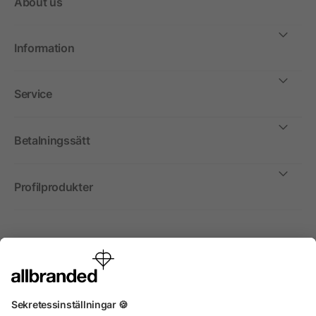
About us
Information
Service
Betalningssätt
Profilprodukter
Internationellt