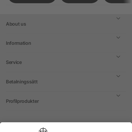
About us
Information
Service
Betalningssätt
Profilprodukter
Internationellt