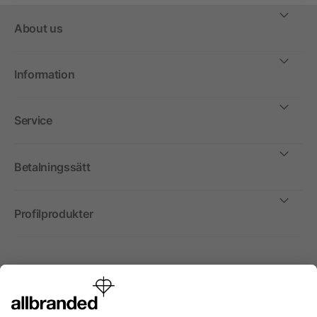
About us
Information
Service
Betalningssätt
Profilprodukter
Internationellt