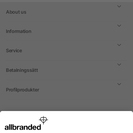
About us
Information
Service
Betalningssätt
Profilprodukter
Internationellt