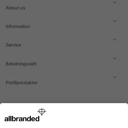
About us
Information
Service
Betalningssätt
Profilprodukter
Internationellt