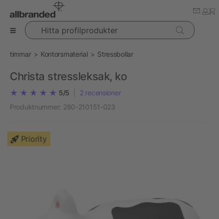
Hitta profilprodukter
timmar
Kontorsmaterial
Stressbollar
Christa stressleksak, ko
5/5
|
2
recensioner
Produktnummer:
280-210151-023
Priority