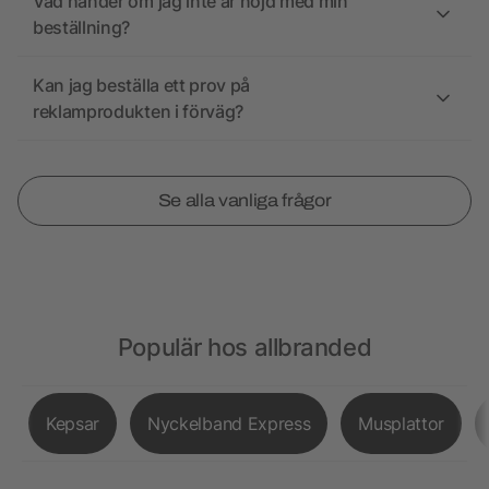
Vad händer om jag inte är nöjd med min
beställning?
Kan jag beställa ett prov på
reklamprodukten i förväg?
Se alla vanliga frågor
Populär hos allbranded
Kepsar
Nyckelband Express
Musplattor