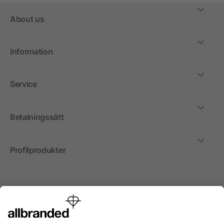
About us
Information
Service
Betalningssätt
Profilprodukter
Internationellt