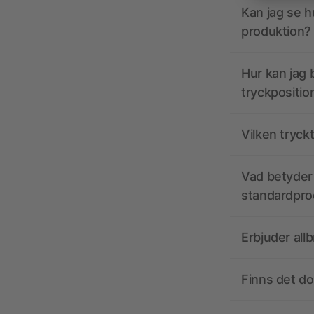
Kan jag se h
produktion?
Hur kan jag b
tryckpositio
Vilken tryck
Vad betyder 
standardpro
Erbjuder all
Finns det d