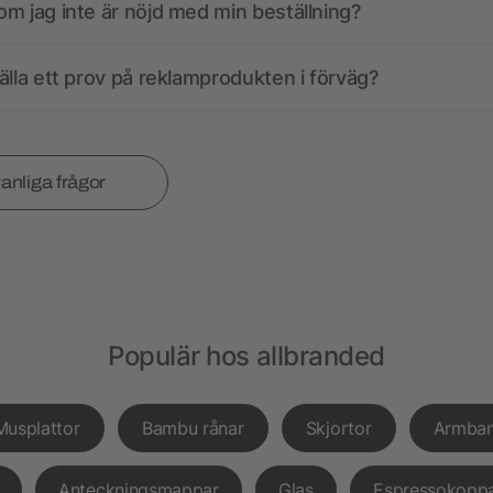
m jag inte är nöjd med min beställning?
älla ett prov på reklamprodukten i förväg?
vanliga frågor
Populär hos allbranded
Musplattor
Bambu rånar
Skjortor
Armba
Anteckningsmappar
Glas
Espressokopp