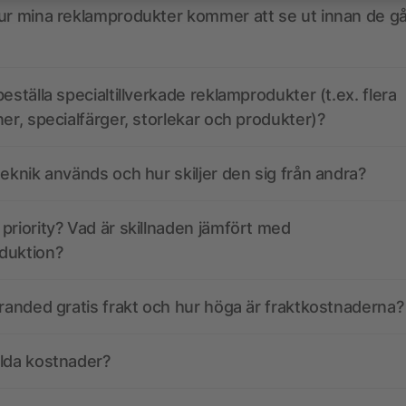
ur mina reklamprodukter kommer att se ut innan de går
eställa specialtillverkade reklamprodukter (t.ex. flera
ner, specialfärger, storlekar och produkter)?
teknik används och hur skiljer den sig från andra?
priority? Vad är skillnaden jämfört med
duktion?
branded gratis frakt och hur höga är fraktkostnaderna?
olda kostnader?