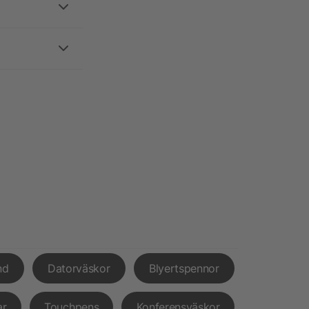
nd
Datorväskor
Blyertspennor
ar
Touchpens
Konferensväskor