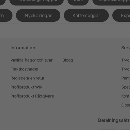
en
Nyckelringar
Kaffemuggar
Exp
Information
Ser
Vanliga frågor och svar
Blogg
Tryc
Fraktkostnader
Tryc
Registrera en retur
Pant
Profilprodukt WIKI
Spec
Profilprodukt Rådgivare
Kont
Obse
Betalningssätt