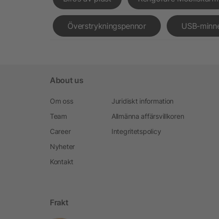
Överstrykningspennor
USB-minn
About us
Om oss
Juridiskt information
Team
Allmänna affärsvillkoren
Career
Integritetspolicy
Nyheter
Kontakt
Frakt