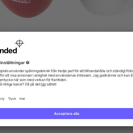
Hjärtformad stressboll
Antistressfigur, bygghjä
5/5
(1)
från 5,02 kr
från 4,94 kr
gor? Vi har svaren.
kdata se ut? Hjälper allbranded mig att skapa dem?