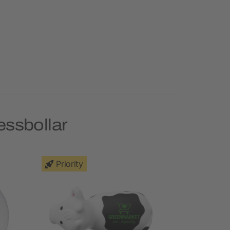
essbollar
Priority