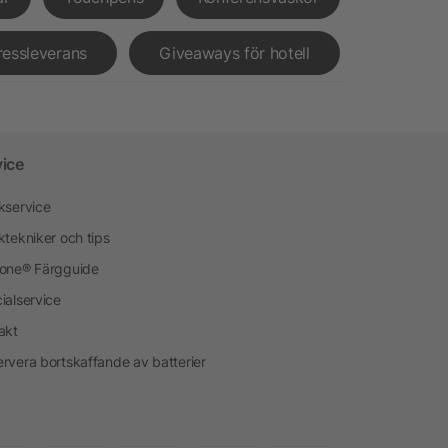
ressleverans
Giveaways för hotell
vice
kservice
ktekniker och tips
one® Färgguide
ialservice
akt
rvera bortskaffande av batterier