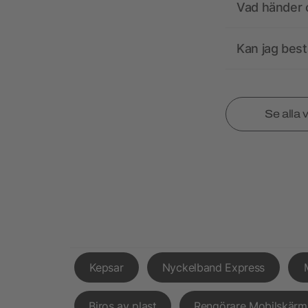
Vad händer o
Kan jag best
Se alla 
Kepsar
Nyckelband Express
Biros av plast
Rengörare Mobilskärm