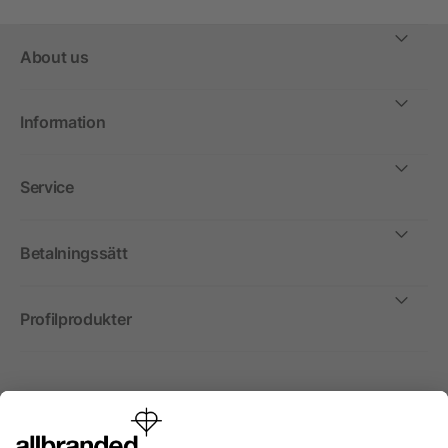
About us
Information
Service
Betalningssätt
Profilprodukter
Internationellt