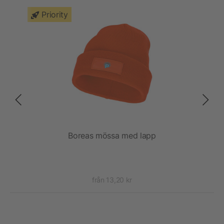
Priority
Boreas mössa med lapp
I
från 13,20 kr