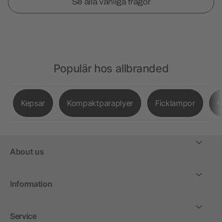
Se alla vanliga frågor
Populär hos allbranded
Kepsar
Kompaktparaplyer
Ficklampor
K
About us
Information
Service