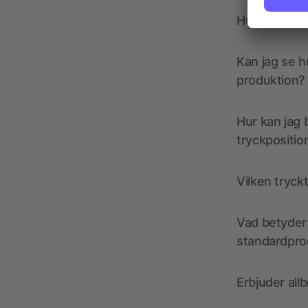
Hur ska tryc
Kan jag se h
produktion?
Hur kan jag b
tryckpositio
Vilken tryck
Vad betyder 
standardpro
Erbjuder all