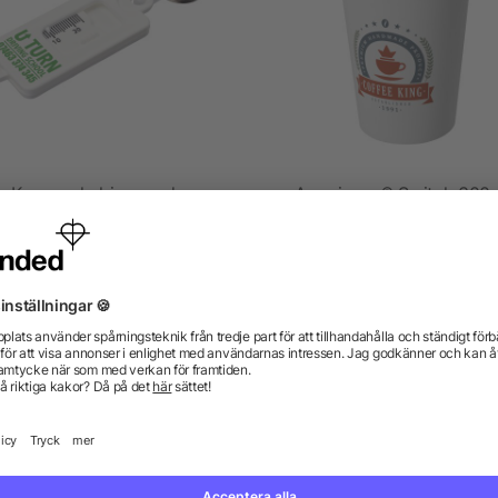
Kym nyckelring med
Americano® Switch 300 
sterdjupskontroll för däck
med lock
av återvunnet material
från 6,89 kr
från 16,12 kr
gor? Vi har svaren.