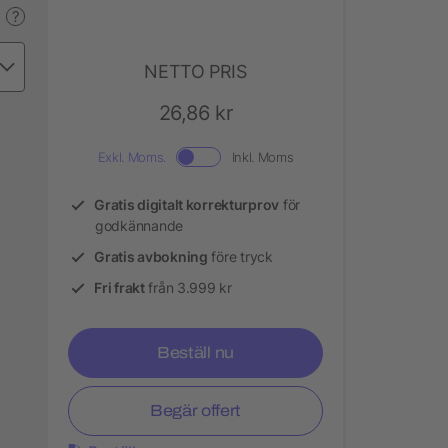
?
NETTO PRIS
26,86 kr
Exkl. Moms.
Inkl. Moms
Gratis digitalt korrekturprov
för
godkännande
Gratis avbokning
före tryck
Fri frakt
från 3.999 kr
Beställ nu
Begär offert