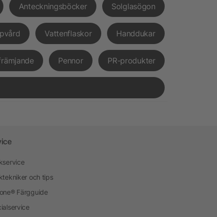
Anteckningsböcker
Solglasögon
pvård
Vattenflaskor
Handdukar
främjande
Pennor
PR-produkter
vice
kservice
ktekniker och tips
one® Färgguide
ialservice