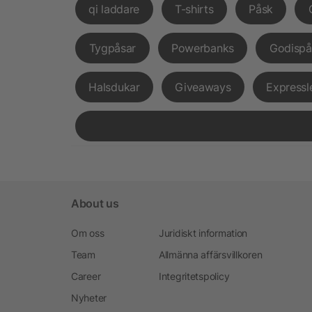
qi laddare
T-shirts
Påsk
Tygpåsar
Powerbanks
Godispå
Halsdukar
Giveaways
Expressl
About us
Om oss
Juridiskt information
Team
Allmänna affärsvillkoren
Career
Integritetspolicy
Nyheter