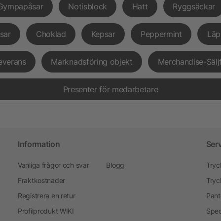
Gympapåsar
Notisblock
Hatt
Ryggsäckar
sar
Choklad
Kepsar
Peppermint
Läp
everans
Marknadsföring objekt
Merchandise-Sälj
Presenter för medarbetare
Information
Ser
Vanliga frågor och svar
Blogg
Tryc
Fraktkostnader
Tryc
Registrera en retur
Pant
Profilprodukt WIKI
Spec