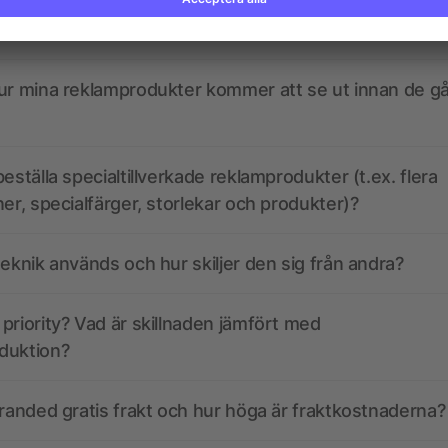
kdata se ut? Hjälper allbranded mig att skapa dem?
ur mina reklamprodukter kommer att se ut innan de går
eställa specialtillverkade reklamprodukter (t.ex. flera
ner, specialfärger, storlekar och produkter)?
teknik används och hur skiljer den sig från andra?
priority? Vad är skillnaden jämfört med
duktion?
branded gratis frakt och hur höga är fraktkostnaderna?