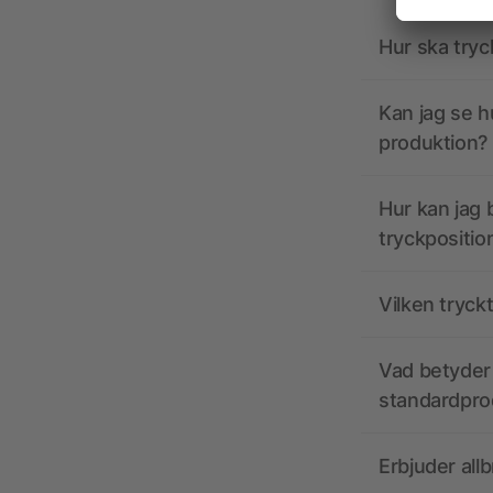
Hur ska tryc
Kan jag se h
produktion?
Hur kan jag b
tryckpositio
Vilken tryck
Vad betyder 
standardpro
Erbjuder all