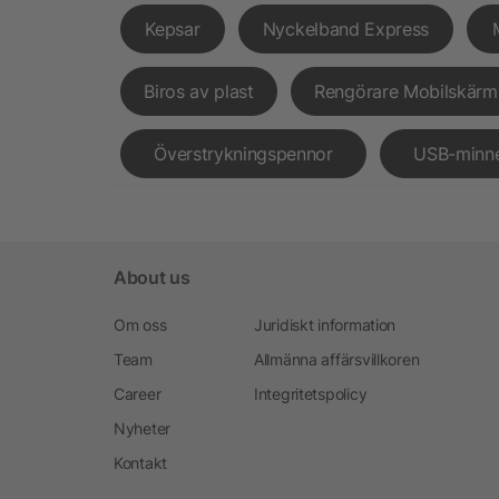
Kepsar
Nyckelband Express
Biros av plast
Rengörare Mobilskärm
Överstrykningspennor
USB-minn
About us
Om oss
Juridiskt information
Team
Allmänna affärsvillkoren
Career
Integritetspolicy
Nyheter
Kontakt