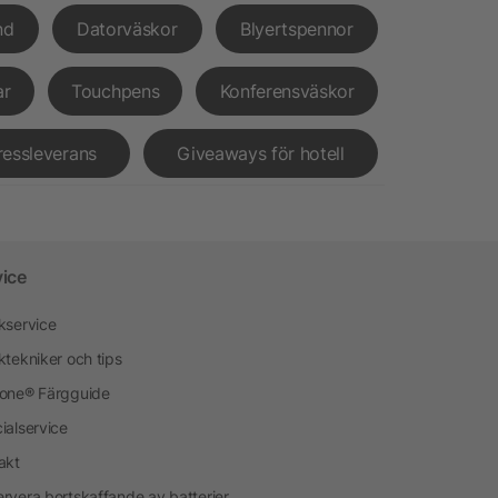
nd
Datorväskor
Blyertspennor
ar
Touchpens
Konferensväskor
ressleverans
Giveaways för hotell
vice
kservice
ktekniker och tips
one® Färgguide
ialservice
akt
rvera bortskaffande av batterier