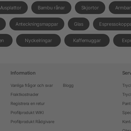
Musplattor
Bambu rånar
Skjortor
Armba
Anteckningsmappar
Glas
Espressokopp
en
Nyckelringar
Kaffemuggar
Exp
Information
Ser
Vanliga frågor och svar
Blogg
Tryc
Fraktkostnader
Tryc
Registrera en retur
Pant
Profilprodukt WIKI
Spec
Profilprodukt Rådgivare
Kont
Obse