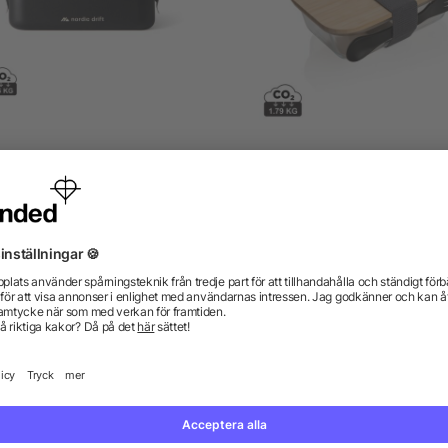
rdic Trail RSC Adventure
Bento-box i glas med
lunchbox 1200ml
bambulock
från 144,80 kr
från 86,88 kr
gor? Vi har svaren.