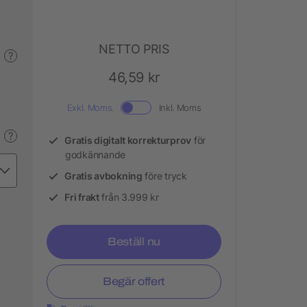
NETTO PRIS
?
46,59 kr
Exkl. Moms.
Inkl. Moms
?
Gratis digitalt korrekturprov
för
godkännande
Gratis avbokning
före tryck
Fri frakt
från 3.999 kr
Beställ nu
Begär offert