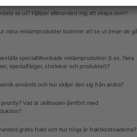
kdata se ut? Hjälper allbranded mig att skapa dem?
ur mina reklamprodukter kommer att se ut innan de går
eställa specialtillverkade reklamprodukter (t.ex. flera
ner, specialfärger, storlekar och produkter)?
teknik används och hur skiljer den sig från andra?
priority? Vad är skillnaden jämfört med
duktion?
branded gratis frakt och hur höga är fraktkostnaderna?