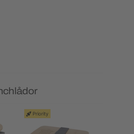
nchlådor
Priority
Priority