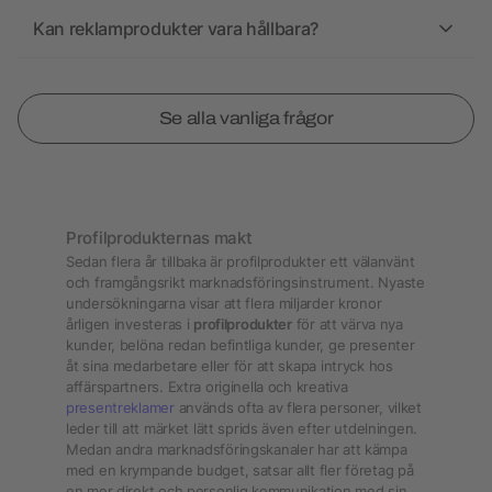
Kan reklamprodukter vara hållbara?
Se alla vanliga frågor
Profilprodukternas makt
Sedan flera år tillbaka är profilprodukter ett välanvänt
och framgångsrikt marknadsföringsinstrument. Nyaste
undersökningarna visar att flera miljarder kronor
årligen investeras i
profilprodukter
för att värva nya
kunder, belöna redan befintliga kunder, ge presenter
åt sina medarbetare eller för att skapa intryck hos
affärspartners. Extra originella och kreativa
presentreklamer
används ofta av flera personer, vilket
leder till att märket lätt sprids även efter utdelningen.
Medan andra marknadsföringskanaler har att kämpa
med en krympande budget, satsar allt fler företag på
en mer direkt och personlig kommunikation med sin