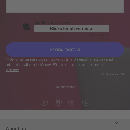
Jag är inte en robot
Klicka för att verifiera
Friendly
Captcha ⇗
Prenumerera
**Genom att anmäla dig samtycker du till att ta emot nyhetsbrev med
reklam från allbranded GmbH. För att bättre anpassa reklam- och
interneterbjudanden i nyhetsbrevet till kundens personliga intressen
visa mer
behandlar allbranded GmbH dessutom köp- och användarmönstret hos alla
* Obligatoriskt fält
nyhetsbrevsprenumeranter utifrån mottagandet av nyhetsbrevet samt dess
valda innehåll. Du kan när som helst återkalla ditt samtycke genom att
Följ allbranded
klicka på unsubscribe-länken längst ner i våra nyhetsbrev.
About us