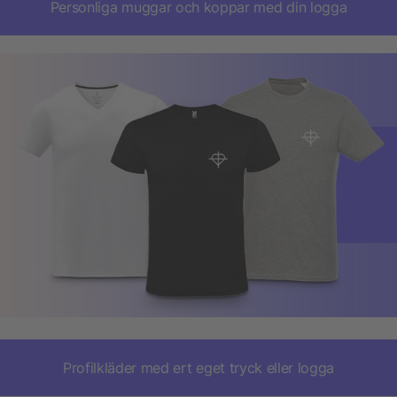
Personliga muggar och koppar med din logga
Profilkläder med ert eget tryck eller logga