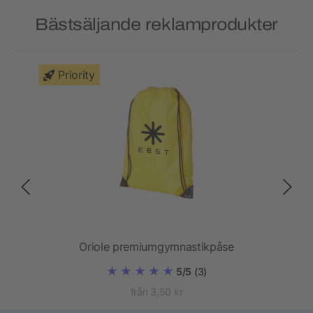
Bästsäljande reklamprodukter
Priority
Oriole premiumgymnastikpåse
5/5
(3)
från 3,50 kr