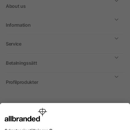
About us
Information
Service
Betalningssätt
Profilprodukter
Internationellt